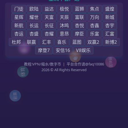
首页
公司档案
新闻简报
解决方案
联系方式
商用用户