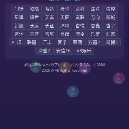
首页
公司档案
新闻简报
解决方案
联系方式
商用用户