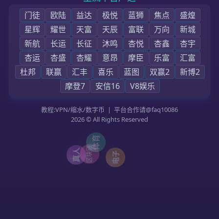
首页
公司档案
新闻简报
解决方案
联系方式
商用用户